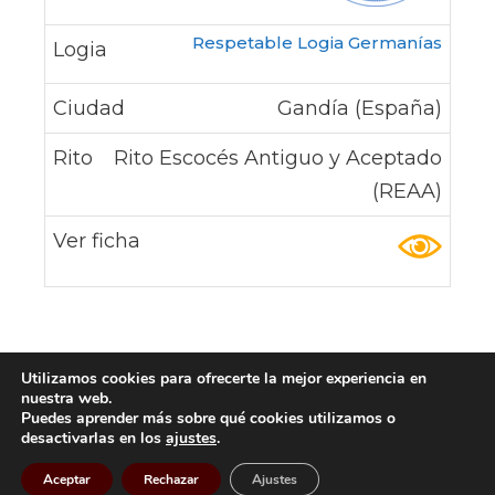
Respetable Logia Germanías
Gandía (España)
Rito Escocés Antiguo y Aceptado
(REAA)
Utilizamos cookies para ofrecerte la mejor experiencia en
nuestra web.
Puedes aprender más sobre qué cookies utilizamos o
Aviso Legal
desactivarlas en los
ajustes
.
© 2026
LogiasMasonicas.com
|
Francmasoneria.org
Aceptar
Rechazar
Ajustes